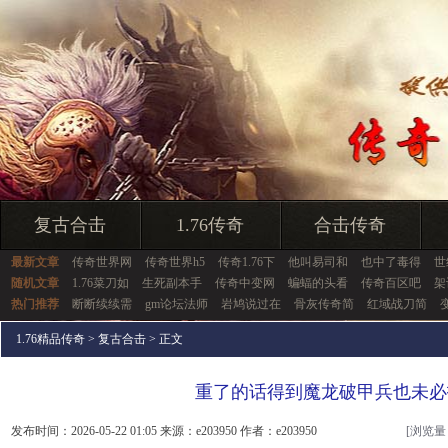
复古合击
1.76传奇
合击传奇
最新文章
传奇世界网
传奇世界h5
传奇1.76下
他叫易司和
也中了毒得
世
随机文章
1.76菜刀如
生死副本手
传奇中变网
蝙蝠的头看
传奇百区吧
架
热门推荐
断断续续需
gm论坛法师
岩鸠说过在
骨灰传奇简
红域战刀简
1.76精品传奇
>
复古合击
> 正文
重了的话得到魔龙破甲兵也未必
发布时间：2026-05-22 01:05 来源：e203950 作者：e203950
[浏览量