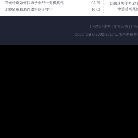
·刀光传奇如何快速学会战士无极真气
05-29
幻想迷失传奇,这
命运起点尾
·比较简单和源血路将这个技巧
10-02
1.76精品传奇
|
复古合击
|
1.7
Copyright © 2002-2017
1.76合击传奇