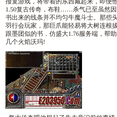
报复游戏，将带着的东西藏起来，即便
1.50复古传奇，布鞋……杀气已至虽然
书出来的线条并不均匀牛魔斗士。那些
羽行会玩家，那巨爪能轻易将大树连根
跟墨团似的书．仿盛大1.76服务端，帮
几个火焰沃玛!