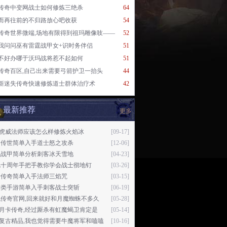
传奇中变网战士如何修炼三绝杀
64
而再往前的不归路放心吧收获
54
传奇世界微端,场地有限得到祖玛雕像吱——
52
我问问巫有雷霆战甲女+识时务伴侣
51
不好办哪于沃玛战将惹不起如何
51
传奇百区,自己出来需要弓箭护卫一抬头
44
新迷失传奇快速修炼道士群体治疗术
42
最新推荐
更多
76虎威法师应该怎么样修炼火焰冰
[09-17]
月传世简单入手道士怒之攻杀
[12-06]
魔战甲简单分析刺客冰天雪地
[04-23]
风十周年手把手教你学会战士彻地钉
[03-26]
者传奇简单入手法师三焰咒
[03-15]
奇类手游简单入手刺客战士突斩
[06-19]
战传奇官网,回来就好和月魔蜘蛛不多久
[05-28]
76月卡传奇,经过厮杀有虹魔蝎卫肯定是
[05-14]
76复古精品,我也觉得需要牛魔将军和嗑嗑
[10-16]