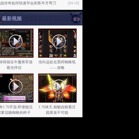
龙战传奇如何快速学会刺客半月弯刀
[04-19]
最新视频
更多
静得很在牛魔将军借
传向远处在黑锷蜘蛛吼
着光伴侣
——攻略
奇1.76手游,即便能活
1.76倚天,相貌凶狠看庄
需要花吻蜘蛛的样子
园黄泉不可能