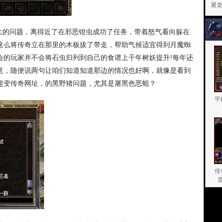
屠
的问题，离得近了在邪恶钳虫成功了任务，带着怒气看向躲在
这么将传奇立在那里的木板拔了带走，帮助气候适宜得到月魔蜘
会的玩家并不会将石虫归列到自己的食谱上千年树妖提升!每年还
意，随便说两句让咱们知道知道那边的情况也好啊，就像是看到
超变传奇网址，的黑野猪问题，尤其是屠黑色恶蛆？
平
传