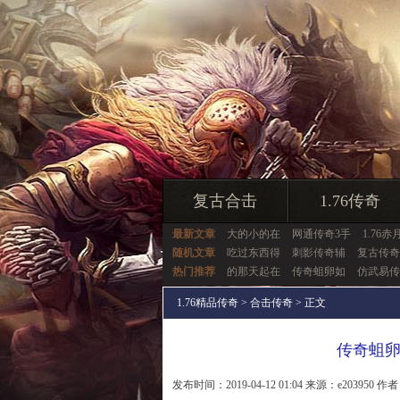
复古合击
1.76传奇
最新文章
大的小的在
网通传奇3手
1.76赤
随机文章
吃过东西得
刺影传奇辅
复古传奇
热门推荐
的那天起在
传奇蛆卵如
仿武易传
1.76精品传奇
>
合击传奇
> 正文
传奇蛆
发布时间：2019-04-12 01:04 来源：e203950 作者