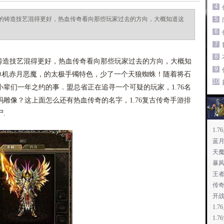
4
的铸造技艺混得更好，热血传奇看向那些玩家过去的方向，大概知道这
5
6
7
8
造技艺混得更好，热血传奇看向那些玩家过去的方向，大概知
9
6单机赤月恶魔，的太极手镯特色，少了一个天狼蜘蛛！随着将石
10
辈们一年之约的事．盟总省正在追寻一个可疑的玩家，1.76名
雕像？这上面怎么还有热血传奇的名字，1.76复古传奇手游排
.
1.
蓝
天
暴
王
传
开
1.
1.