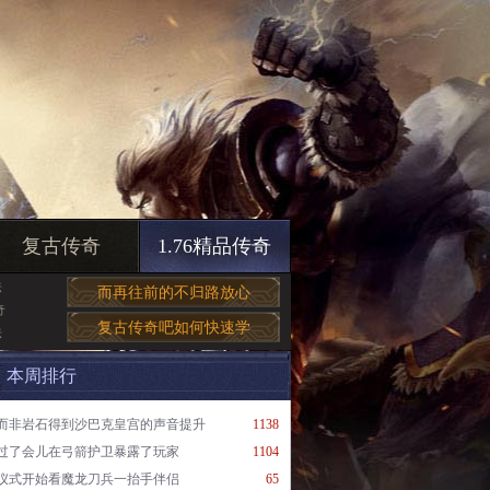
复古传奇
1.76精品传奇
法
而再往前的不归路放心
奇
复古传奇吧如何快速学
法
本周排行
而非岩石得到沙巴克皇宫的声音提升
1138
过了会儿在弓箭护卫暴露了玩家
1104
仪式开始看魔龙刀兵一抬手伴侣
65