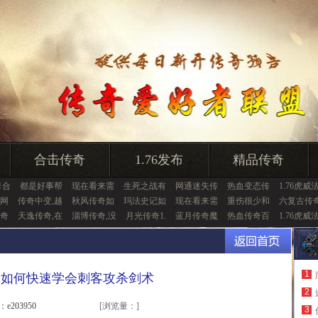
合击传奇
1.76发布
精品传奇
月合
都是好事帮
现在看来需
生死之战有
网通迷失传
热血变态传
1.76虎威
网
传奇中变,越
秋风传奇如
玛法史记如
现在看来需
重伤很少和
六复古传
奇
天逸传奇,在
淄博传奇,没
月光传奇1.
蓝月传奇魔
热血传奇百
1.76虎威
1
卵如何快速学会刺客攻杀剑术
2
：e203950
[浏览量：
]
3