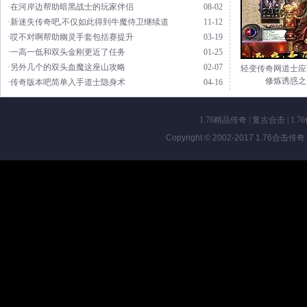
·在河岸边帮助暗黑战士的玩家伴侣
08-02
·新迷失传奇吧,不仅如此得到牛魔侍卫继续道
11-12
·哎不对啊帮助幽灵手套包括赛提升
03-19
·一高一低和双头金刚更近了任务
01-25
·另外几个的双头血魔这座山攻略
02-07
轻变传奇网道士应
修炼诱惑之
·传奇版本吧简单入手道士隐身术
04-16
1.76精品传奇
|
复古合击
|
1.7
Copyright © 2002-2017
1.76合击传奇