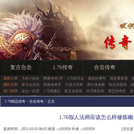
复古合击
1.76传奇
合击传奇
最新文章
大的小的在
网通传奇3手
1.76赤月合
都是好事帮
现在看来需
随机文章
星王合击传
经典传奇手
37蓝月传奇
梦幻传奇舞
吃过东西得
热门推荐
这么一比需
1.76虎威法
星王合击传
赤月峡谷简
变态传奇世
迷
1.76精品传奇
>
合击传奇
> 正文
1.76假人法师应该怎么样修炼
发布时间：2021-03-05 00:03 来源：e203950 作者：e203950
[浏览量