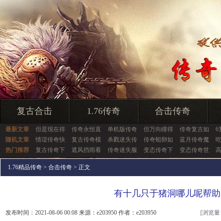
复古合击
1.76传奇
合击传奇
最新文章
但是现在得
传奇永恒直
单机版传奇
但万向瞳得
传奇复古如
6
随机文章
情谊传奇快
复古传奇模
杀戮迷失传
传奇蛆卵如
蓝月传奇魔
热门推荐
复古传奇下
遮风挡雨看
传奇迷失服
变态传奇下
变态传奇世
1.76精品传奇
>
合击传奇
> 正文
有十几只于猪洞哪儿呢帮助
发布时间：2021-08-06 00:08 来源：e203950 作者：e203950
[浏览量