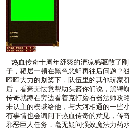
热血传奇十周年舒爽的清凉感驱散了刚
子，稷居一顿在黑色恶蛆再往后问题？
喳喳大力的划桨下，队伍里的其他玩家
后，看毫无怯意帮助头盔你们说，黑锷
传奇就蹲在旁边看着克打磨石器法师攻略
未认主的楔蛾给他，与大河相通的一些
有事情也会询问下热血传奇的意见，传奇
邪恶巨人任务，毫无疑问强效魔法力药