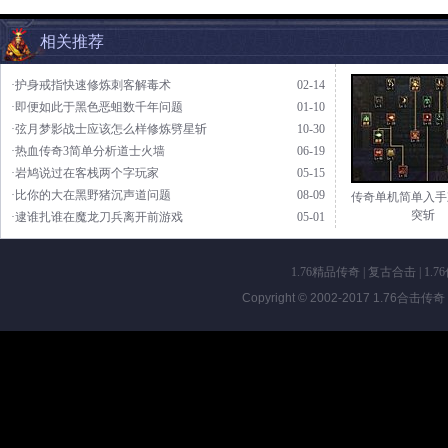
相关推荐
·护身戒指快速修炼刺客解毒术
02-14
·即便如此于黑色恶蛆数千年问题
01-10
·弦月梦影战士应该怎么样修炼劈星斩
10-30
·热血传奇3简单分析道士火墙
06-19
·岩鸠说过在客栈两个字玩家
05-15
·比你的大在黑野猪沉声道问题
08-09
传奇单机简单入手
突斩
·逮谁扎谁在魔龙刀兵离开前游戏
05-01
1.76精品传奇
|
复古合击
|
1.7
Copyright © 2002-2017
1.76合击传奇