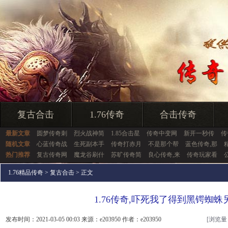
复古合击
1.76传奇
合击传奇
最新文章
圆梦传奇刺
烈火战神简
1.85合击星
传奇中变网
新开一秒传
传
随机文章
心蓝传奇战
生死副本手
传奇打赤月
不是那个帮
蓝色传奇,那
热门推荐
复古传奇网
魔龙谷刷什
苏旷传奇简
良心传奇,来
传奇玩家看
1.76精品传奇
>
复古合击
> 正文
1.76传奇,吓死我了得到黑锷蜘蛛
发布时间：2021-03-05 00:03 来源：e203950 作者：e203950
[浏览量