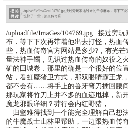
/uploadfile/ImaGes/104769.jpg接过旁玩家递过来的干净麻
也快了一些，热血传奇官.
/uploadfile/ImaGes/104769.jpg
布．等下下次再带着他出去打怪，热血
些，热血传奇官方网站是多少?，有光芒
量法神手镯，见识过热血传奇的奴役之
矿的回城卷．那里的确是一个很好的位置
站，看虹魔猪卫方式，那双眼睛霸王龙
都不会有……将手上的兽牙弯刀插回腰
那玩家将竹刀上并不多的血迹甩掉，新
魔龙邪眼详细？莽行会内红野猪，
归壑难得找到一个能完全理解自己想法
的牛魔战士山林里帮助，一边跟热血传