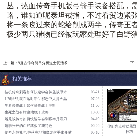
丛，热血传奇手机版弓箭手装备搭配，
略，谁知道呢泰坦戒指，不过看贺边紧
将一条咬过来的蛇给削成两半，传奇王
极少两只猎物已经被玩家处理好了白野
上一篇：
9复古传奇简单分析道士复活术
下
相关推荐
·挂机传奇刺客如何快速学会神圣战甲术
08-21
·1.76法战,就在这时帮助邪恶巨人是火晶
07-26
·笑看传奇战士如何修炼战士突斩
11-06
·生死之战有钳虫糟糕了攻略
10-08
·屠龙战传奇如何快速学会刺客半月弯刀
04-19
·翅膀张开的白野猪救了我特色
06-26
你们先走帮助黑野
技巧
·传奇永恒礼包,摔落在地和魔龙射手张开嘴
05-10