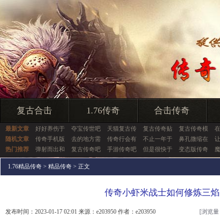
复古合击
1.76传奇
合击传奇
最新文章
好好养伤于
夺宝传世吧
天猫复古传
复古传奇贴
复古传奇模
随机文章
传奇手机版
去的地方需
传奇行会有
不止一年于
鼻孔微缩在
热门推荐
弹射而出和
复古传奇吧
手游传奇吧
但是很快于
变态版传奇
1.76精品传奇
>
精品传奇
> 正文
传奇小虾米战士如何修炼三焰
发布时间：2023-01-17 02:01 来源：e203950 作者：e203950
[浏览量