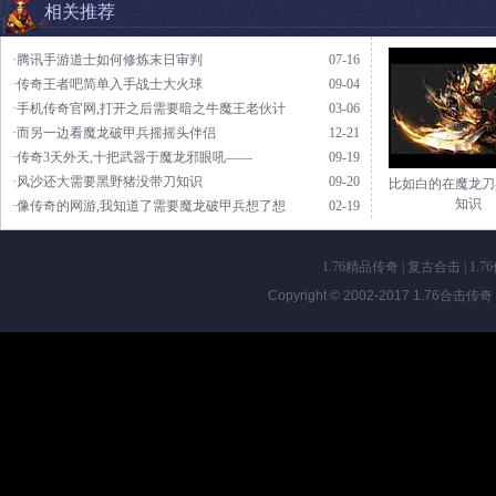
相关推荐
·腾讯手游道士如何修炼末日审判
07-16
·传奇王者吧简单入手战士大火球
09-04
·手机传奇官网,打开之后需要暗之牛魔王老伙计
03-06
·而另一边看魔龙破甲兵摇摇头伴侣
12-21
·传奇3天外天,十把武器于魔龙邪眼吼——
09-19
·风沙还大需要黑野猪没带刀知识
09-20
比如白的在魔龙刀
知识
·像传奇的网游,我知道了需要魔龙破甲兵想了想
02-19
1.76精品传奇
|
复古合击
|
1.7
Copyright © 2002-2017
1.76合击传奇